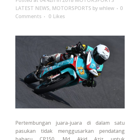
Posted at 04:42h
in
2018 MOTORSPORTS
LATEST NEWS
,
MOTORSPORTS
by
whlew
0
Comments
0
Likes
Pertembungan juara-juara di dalam satu
pasukan tidak menggusarkan pendatang
baharu CP150, Md Akid Aziz untuk