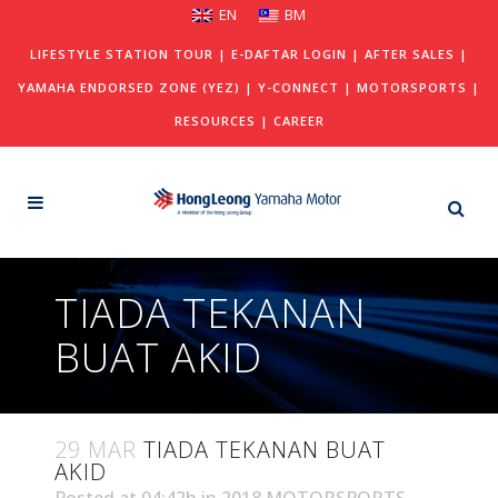
EN
BM
LIFESTYLE STATION TOUR
|
E-DAFTAR LOGIN
|
AFTER SALES
|
YAMAHA ENDORSED ZONE (YEZ)
|
Y-CONNECT
|
MOTORSPORTS
|
RESOURCES
|
CAREER
TIADA TEKANAN
BUAT AKID
29 MAR
TIADA TEKANAN BUAT
AKID