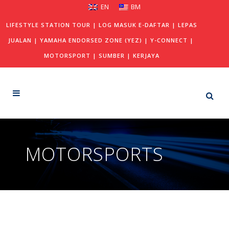
EN
BM
LIFESTYLE STATION TOUR
|
LOG MASUK E-DAFTAR
|
LEPAS
JUALAN
|
YAMAHA ENDORSED ZONE (YEZ)
|
Y-CONNECT
|
MOTORSPORT
|
SUMBER
|
KERJAYA
MOTORSPORTS