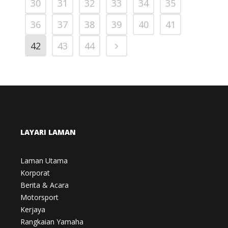
30
31
32
33
34
35
36
37
38
39
40
41
42
43
44
LAYARI LAMAN
Laman Utama
Korporat
Berita & Acara
Motorsport
Kerjaya
Rangkaian Yamaha