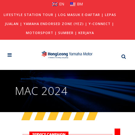
EN
BM
LIFESTYLE STATION TOUR
|
LOG MASUK E-DAFTAR
|
LEPAS
JUALAN
|
YAMAHA ENDORSED ZONE (YEZ)
|
Y-CONNECT
|
MOTORSPORT
|
SUMBER
|
KERJAYA
MAC 2024