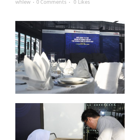
whlew
0 Comments
0
Likes