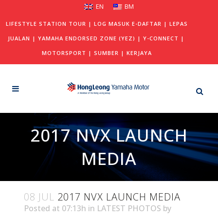
EN
BM
LIFESTYLE STATION TOUR
|
LOG MASUK E-DAFTAR
|
LEPAS
JUALAN
|
YAMAHA ENDORSED ZONE (YEZ)
|
Y-CONNECT
|
MOTORSPORT
|
SUMBER
|
KERJAYA
2017 NVX LAUNCH
MEDIA
08 JUL
2017 NVX LAUNCH MEDIA
Posted at 07:13h
in
LATEST PHOTOS
by