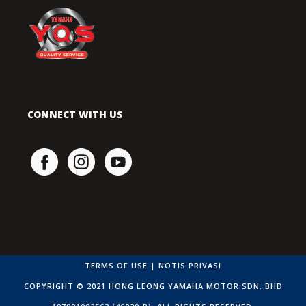
CONNECT WITH US
TERMS OF USE
|
NOTIS PRIVASI
COPYRIGHT © 2021 HONG LEONG YAMAHA MOTOR SDN. BHD