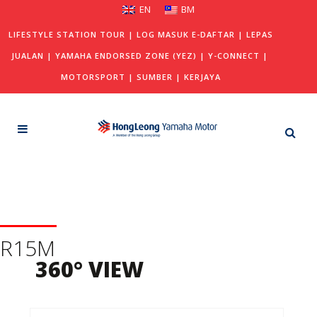
EN
BM
LIFESTYLE STATION TOUR
|
LOG MASUK E-DAFTAR
|
LEPAS
JUALAN
|
YAMAHA ENDORSED ZONE (YEZ)
|
Y-CONNECT
|
MOTORSPORT
|
SUMBER
|
KERJAYA
R15M
360° VIEW