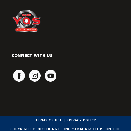
CONNECT WITH US
TERMS OF USE
|
PRIVACY POLICY
COPYRIGHT © 2021 HONG LEONG YAMAHA MOTOR SDN. BHD