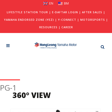
EN
BM
LIFESTYLE STATION TOUR
|
E-DAFTAR LOGIN
|
AFTER SALES
|
YAMAHA ENDORSED ZONE (YEZ)
|
Y-CONNECT
|
MOTORSPORTS
|
RESOURCES
|
CAREER
PG-1
360° VIEW